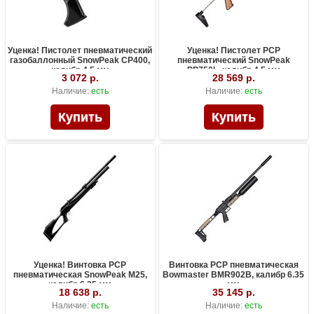
Уценка! Пистолет пневматический
Уценка! Пистолет PCP
газобаллонный SnowPeak CP400,
пневматический SnowPeak
калибр 4.5 мм
PP750L, калибр 4.5 мм
3 072 р.
28 569 р.
Наличие:
есть
Наличие:
есть
Уценка! Винтовка PCP
Винтовка PCP пневматическая
пневматическая SnowPeak M25,
Bowmaster BMR902B, калибр 6.35
калибр 6.35 мм
мм
18 638 р.
35 145 р.
Наличие:
есть
Наличие:
есть