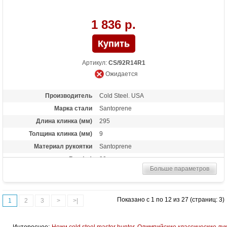
1 836 р.
Артикул:
CS/92R14R1
Ожидается
Производитель
Cold Steel. USA
Марка стали
Santoprene
Длина клинка (мм)
295
Толщина клинка (мм)
9
Материал рукоятки
Santoprene
Вес (гр)
90 грамм
Больше параметров
Показано с 1 по 12 из 27 (страниц: 3)
1
2
3
>
>|
Интересное:
Ножи cold steel master hunter
Олимпийские классические лу