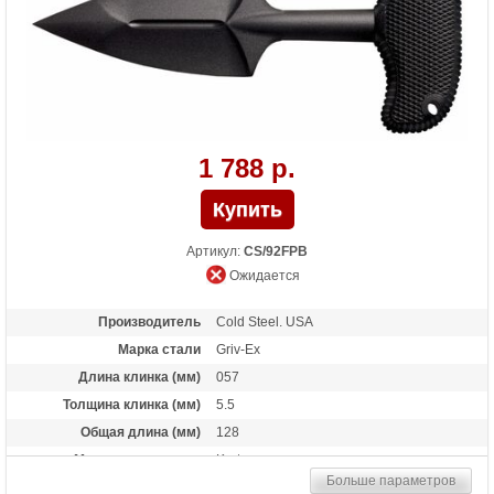
1 788 р.
Артикул:
CS/92FPB
Ожидается
Производитель
Cold Steel. USA
Марка стали
Griv-Ex
Длина клинка (мм)
057
Толщина клинка (мм)
5.5
Общая длина (мм)
128
Материал рукоятки
Kraton
Больше параметров
Вес (гр)
31