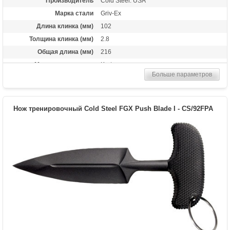
Производитель
Cold Steel. USA
Марка стали
Griv-Ex
Длина клинка (мм)
102
Толщина клинка (мм)
2.8
Общая длина (мм)
216
Материал рукоятки
Kraton
Больше параметров
Вес (гр)
65
Нож тренировочный Cold Steel FGX Push Blade I - CS/92FPA