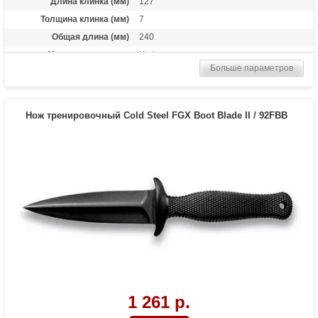
Длина клинка (мм)
127
Толщина клинка (мм)
7
Общая длина (мм)
240
Материал рукоятки
Kraton
Больше параметров
Вес (гр)
57
Нож тренировочный Cold Steel FGX Boot Blade II / 92FBB
1 261 р.