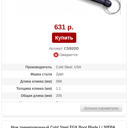
631 р.
Артикул:
CS/92DD
Ожидается
Производитель
Cold Steel. USA
Марка стали
Zytel
Длина клинка (мм)
086
Толщина клинка (мм)
1.1
Общая длина (мм)
205
Материал рукоятки
Zytel
Больше параметров
Вес (гр)
28
Нож тренировочный Cold Steel FGX Boot Blade I / 92FBA