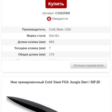
Артикул:
CS/92FBB
Ожидается
Производитель
Cold Steel. USA
Марка стали
Griv-Ex
Длина клинка (мм)
083
Толщина клинка (мм)
7
Общая длина (мм)
170
Материал рукоятки
Kraton
Больше параметров
Вес (гр)
28
Нож тренировочный Cold Steel FGX Jungle Dart / 92FJD