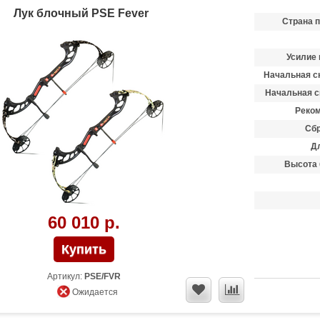
Лук блочный PSE Fever
Страна 
Усилие 
Начальная ск
Начальная с
Реком
Сбр
Д
Высота 
60 010 р.
Артикул:
PSE/FVR
Ожидается