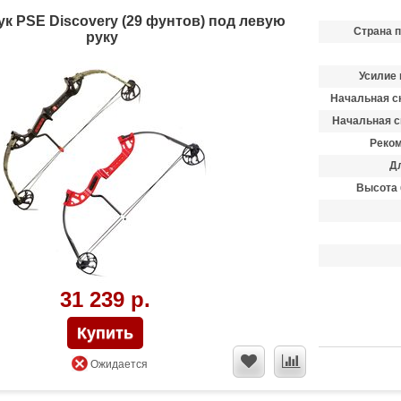
к PSE Discovery (29 фунтов) под левую
Страна 
руку
Усилие 
Начальная ск
Начальная с
Реком
Д
Высота 
31 239 р.
Ожидается