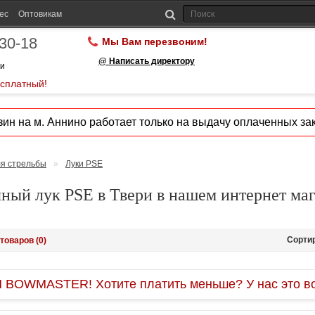
ес
Оптовикам
-30-18
Мы Вам перезвоним!
@ Написать директору
ии
есплатный!
ин на м. Аннино работает только на выдачу оплаченных зак
ля стрельбы
»
Луки PSE
чный лук PSE в Твери в нашем интернет маг
Сорти
товаров (0)
OWMASTER! Хотите платить меньше? У нас это во