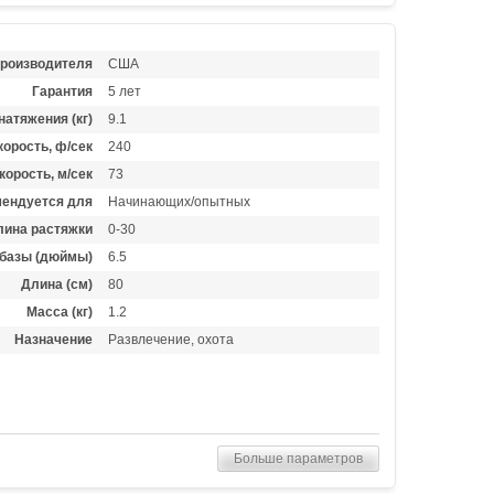
производителя
США
Гарантия
5 лет
натяжения (кг)
9.1
орость, ф/сек
240
корость, м/сек
73
ендуется для
Начинающих/опытных
лина растяжки
0-30
базы (дюймы)
6.5
Длина (см)
80
Масса (кг)
1.2
Назначение
Развлечение, охота
Больше параметров