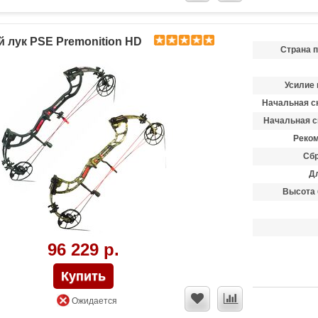
 лук PSE Premonition HD
Страна 
Усилие 
Начальная ск
Начальная с
Реком
Сбр
Д
Высота 
96 229 р.
Ожидается