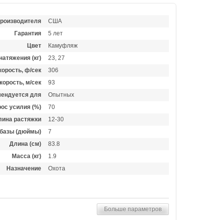
производителя
США
Гарантия
5 лет
Цвет
Камуфляж
натяжения (кг)
23, 27
орость, ф/сек
306
корость, м/сек
93
ендуется для
Опытных
ос усилия (%)
70
лина растяжки
12-30
базы (дюймы)
7
Длина (см)
83.8
Масса (кг)
1.9
Назначение
Охота
Больше параметров