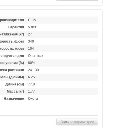
производителя
США
Гарантия
5 лет
натяжения (кг)
27
орость, ф/сек
340
корость, м/сек
104
ендуется для
Опытных
ос усилия (%)
80%
лина растяжки
24 - 30
базы (дюймы)
6.25
Длина (см)
77.8
Масса (кг)
1.77
Назначение
Охота
Больше параметров