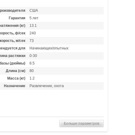
производителя
США
Гарантия
5 лет
натяжения (кг)
13.1
орость, ф/сек
240
корость, м/сек
73
ендуется для
Начинающих/опытных
лина растяжки
0-30
базы (дюймы)
6.5
Длина (см)
80
Масса (кг)
1.2
Назначение
Развлечение, охота
Больше параметров