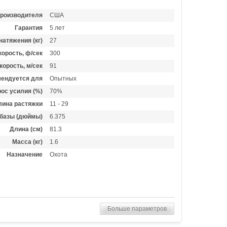
производителя
США
Гарантия
5 лет
натяжения (кг)
27
орость, ф/сек
300
корость, м/сек
91
ендуется для
Опытных
ос усилия (%)
70%
лина растяжки
11 - 29
базы (дюймы)
6.375
Длина (см)
81.3
Масса (кг)
1.6
Назначение
Охота
Больше параметров