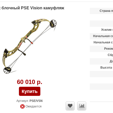
к блочный PSE Vision камуфляж
Страна 
Усилие 
Начальная ск
Начальная с
Реком
Сбр
Д
Высота 
60 010 р.
Артикул:
PSE/VSN
Ожидается