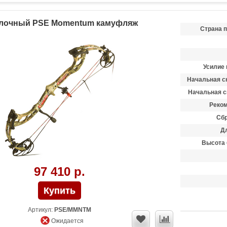
блочный PSE Momentum камуфляж
Страна 
Усилие 
Начальная ск
Начальная с
Реком
Сбр
Д
Высота 
97 410 р.
Артикул:
PSE/MMNTM
Ожидается