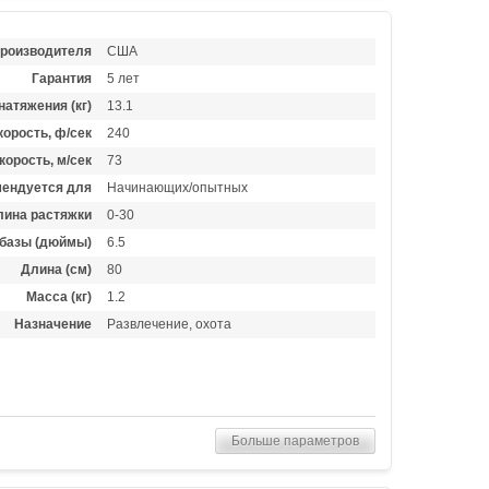
производителя
США
Гарантия
5 лет
натяжения (кг)
13.1
орость, ф/сек
240
корость, м/сек
73
ендуется для
Начинающих/опытных
лина растяжки
0-30
базы (дюймы)
6.5
Длина (см)
80
Масса (кг)
1.2
Назначение
Развлечение, охота
Больше параметров