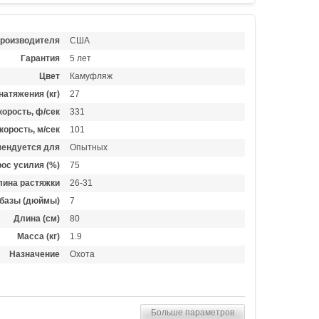
производителя
США
Гарантия
5 лет
Цвет
Камуфляж
натяжения (кг)
27
орость, ф/сек
331
корость, м/сек
101
ендуется для
Опытных
ос усилия (%)
75
лина растяжки
26-31
базы (дюймы)
7
Длина (см)
80
Масса (кг)
1.9
Назначение
Охота
Больше параметров