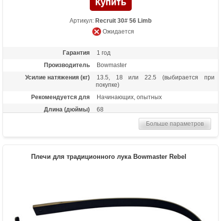
Артикул:
Recruit 30# 56 Limb
Ожидается
Гарантия
1 год
Производитель
Bowmaster
Усилие натяжения (кг)
13.5, 18 или 22.5 (выбирается при
покупке)
Рекомендуется для
Начинающих, опытных
Длина (дюймы)
68
Масса (кг)
0,3
Больше параметров
Материалы изделия
Дерево с ламинатом
Назначение
Развлечение, спорт
Плечи для традиционного лука Bowmaster Rebel