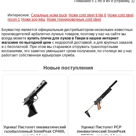
Показано с 1 по 9 из 9 (страниц: 1)
Интересное:
Складные ножи buck
Ножи cold steel ti lite 6
Ножи cold steel
recon 1
Ножи sog kiku
Ножи тренировочные cold steel
Боумастер является официальным дистрибьютором нескольких известных
производителей арбалетно-лучных товаров, поэтому у нас на сайте вы
всегда можете
купить плечи для луков в Твери в нашем интернет
магазине по выгодной цене
с недорогой доставкой, а для крупных заказов
и с бесплатной. При этом мы стараемся отгружать транспортными
коспаниями, что заметно уменьшает сроки получения, по столице же у нас
работает собственная курьерская служба.
Новые поступления
Уценка! Пистолет пневматический
Уценка! Пистолет PCP
газобаллонный SnowPeak CP400,
пневматический SnowPeak
калибр 4.5 мм
PP750L, калибр 4.5 мм