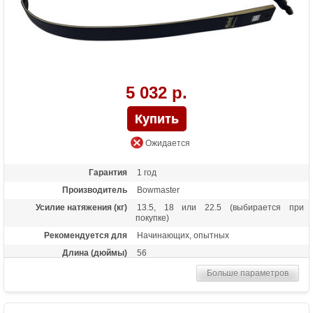
5 032 р.
Ожидается
Гарантия
1 год
Производитель
Bowmaster
Усилие натяжения (кг)
13.5, 18 или 22.5 (выбирается при
покупке)
Рекомендуется для
Начинающих, опытных
Длина (дюймы)
56
Масса (кг)
0,3
Больше параметров
Материалы изделия
Дерево с ламинатом
Назначение
Развлечение, спорт