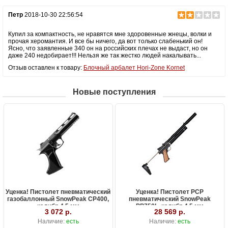
Петр
2018-10-30 22:56:54
Купил за компактность, не нравятся мне здоровенные жнецы, волки и
прочая херомантия. И все бы ничего, да вот только слабенький он!
Ясно, что заявленные 340 он на российских плечах не выдаст, но он
даже 240 недобирает!!! Нельзя же так жестко людей накалывать...
Отзыв оставлен к товару:
Блочный арбалет Hori-Zone Kornet
Новые поступления
Уценка! Пистолет пневматический
Уценка! Пистолет PCP
газобаллонный SnowPeak CP400,
пневматический SnowPeak
калибр 4.5 мм
PP750L, калибр 4.5 мм
3 072 р.
28 569 р.
Наличие:
есть
Наличие:
есть