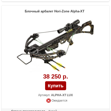
Размах плечей (см)
66
Стандарт стрел (дюймы)
16
Блочный арбалет Hori-Zone Alpha-XT
Длина (см)
78.7
Комплектация
Оптический прицел 4х32, кивер Shelter,
натяжитель Talon, 2 алюминиевые
стрелы 16 дюймов, воск
Масса (кг)
2.85
Назначение
Развлечение, охота
Особенности
Конструкция булл-пап, планка Пикатинни
под направляющей, эргономичный
приклад из натурального дерева, тетива
крепится к плечам с помощью роликов
38 250 р.
Артикул:
ALPHA-XT LUX
Ожидается