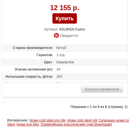
12 155 р.
Артикул:
SSL/RGX-Camo
Ожидается
Страна производителя
Китай
Гарантия
1 год
Цвет
Камуфляж
Усилие натяжения (кг)
43
Начальная скорость, ф/сек
265
Начальная скорость, м/сек
81
Больше параметров
Рабочий ход тетивы
11 дюймов (28 см)
Размах плечей (см)
66
Стандарт стрел (дюймы)
16
Показано с 1 по 6 из 6 (страниц: 1)
Длина (см)
78.7
Комплектация
Оптический прицел 4х32, кивер Shelter,
Интересное:
Ножи cold steel pro lite
Ножи cold steel srk
Складные ножи co
натяжитель Talon, 2 алюминиевые
Steel
Ножи sog kiku
Олимпийские классические луки Bowmaster
стрелы 16 дюймов, воск