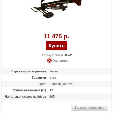
Особенности
Конструкция булл-пап, защита от
холостого выстрела, планка Пикатинни
под направляющей, тактическая рукоять,
виброгасители тетивы
11 475 р.
Артикул:
SSL/RGX-W
Ожидается
Страна производителя
Китай
Гарантия
1 год
Цвет
Черный, дерево
Усилие натяжения (кг)
43
Начальная скорость, ф/сек
265
Начальная скорость, м/сек
81
Больше параметров
Рабочий ход тетивы
11 дюймов (28 см)