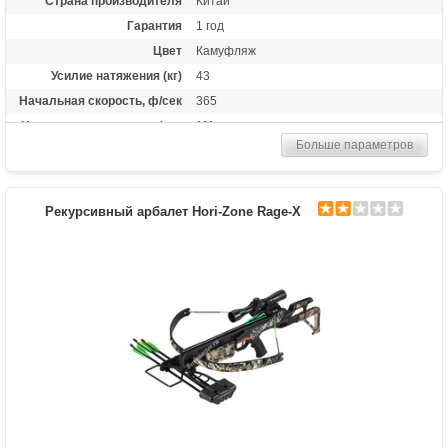
Страна производителя
Китай
Гарантия
1 год
Цвет
Камуфляж
Усилие натяжения (кг)
43
Начальная скорость, ф/сек
365
Начальная скорость, м/сек
111
Больше параметров
Рабочий ход тетивы
14 дюймов (35,6 см)
Размах плечей (см)
48.3
Стандарт стрел (дюймы)
20
Рекурсивный арбалет Hori-Zone Rage-X
Комплектация
Полная: оптический прицел 4х32, кивер
Shelter, натяжитель Talon, 3 карбоновые
стрелы, воск; "Голый": воск
Масса (кг)
3,7
Назначение
Развлечение, охота
Особенности
Конструкция булл-пап, защита от
холостого выстрела, планка Пикатинни
под направляющей