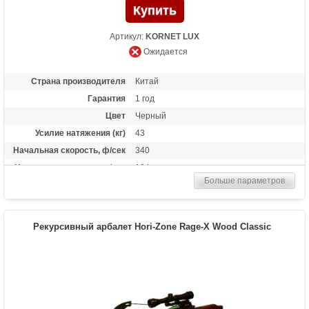
Артикул:
KORNET LUX
Ожидается
Страна производителя
Китай
Гарантия
1 год
Цвет
Черный
Усилие натяжения (кг)
43
Начальная скорость, ф/сек
340
Начальная скорость, м/сек
104
Больше параметров
Размах плечей (см)
56
Стандарт стрел (дюймы)
20
Длина (см)
88
Рекурсивный арбалет Hori-Zone Rage-X Wood Classic
Комплектация
Полная: оптический прицел 4х32, кивер,
натяжитель, 3 карбоновые стрелы,
тактическая рукоять, ремень, воск;
"Голый": воск
Масса (кг)
4
Назначение
Развлечение, охота