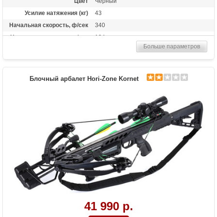
Цвет
Черный
Усилие натяжения (кг)
43
Начальная скорость, ф/сек
340
Начальная скорость, м/сек
104
Больше параметров
Рабочий ход тетивы
14 дюймов (35,6 см)
Размах плечей (см)
48.3
Стандарт стрел (дюймы)
20
Блочный арбалет Hori-Zone Kornet
Длина (см)
90
Комплектация
Полная: оптический прицел 4х32, кивер
Shelter, натяжитель Talon, 3
алюминиевые стрелы, воск; "Голый": воск
Масса (кг)
3.5
Назначение
Развлечение, охота
Особенности
Конструкция булл-пап, планка Пикатинни
под направляющей, покрытие Soft-touch
41 990 р.