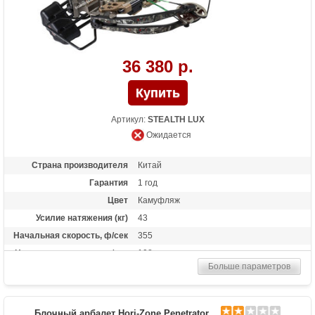
36 380 р.
Артикул:
STEALTH LUX
Ожидается
Страна производителя
Китай
Гарантия
1 год
Цвет
Камуфляж
Усилие натяжения (кг)
43
Начальная скорость, ф/сек
355
Начальная скорость, м/сек
108
Больше параметров
Рабочий ход тетивы
14 дюймов (35,6 см)
Размах плечей (см)
48.3
Стандарт стрел (дюймы)
20
Блочный арбалет Hori-Zone Penetrator