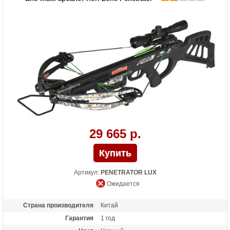
Длина (см)
90
Комплектация
Полная: оптический прицел 4х32, кивер
Shelter, натяжитель Talon, 3 карбоновые
стрелы, воск; "Голый": воск
Масса (кг)
3.6
Назначение
Развлечение, охота
Особенности
Конструкция булл-пап, защита от
холостого выстрела, планка Пикатинни
под направляющей, отбойники для
тетивы
29 665 р.
Артикул:
PENETRATOR LUX
Ожидается
Страна производителя
Китай
Гарантия
1 год