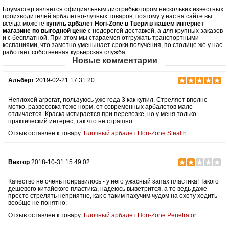
Боумастер является официальным дистрибьютором нескольких известных
Масса (кг)
2.85
производителей арбалетно-лучных товаров, поэтому у нас на сайте вы
всегда можете
купить арбалет Hori-Zone в Твери в нашем интернет
Назначение
Развлечение, охота
магазине по выгодной цене
с недорогой доставкой, а для крупных заказов
Особенности
Конструкция булл-пап, планка Пикатинни
и с бесплатной. При этом мы стараемся отгружать транспортными
коспаниями, что заметно уменьшает сроки получения, по столице же у нас
под направляющей, телескопический
работает собственная курьерская служба.
приклад, тетива крепится к плечам с
Новые комментарии
помощью роликов
Альберт
2019-02-21 17:31:20
Неплохой агрегат, пользуюсь уже года 3 как купил. Стреляет вполне
метко, развесовка тоже норм, от современных арбалетов мало
отличается. Краска истирается при перевозке, но у меня только
практический интерес, так что не страшно.
Отзыв оставлен к товару:
Блочный арбалет Hori-Zone Stealth
Виктор
2018-10-31 15:49:02
Качество не очень понравилось - у него ужасный запах пластика! Такого
дешевого китайского пластика, надеюсь выветрится, а то ведь даже
просто стрелять неприятно, как с таким пахучим чудом на охоту ходить
вообще не понятно.
Отзыв оставлен к товару:
Блочный арбалет Hori-Zone Penetrator