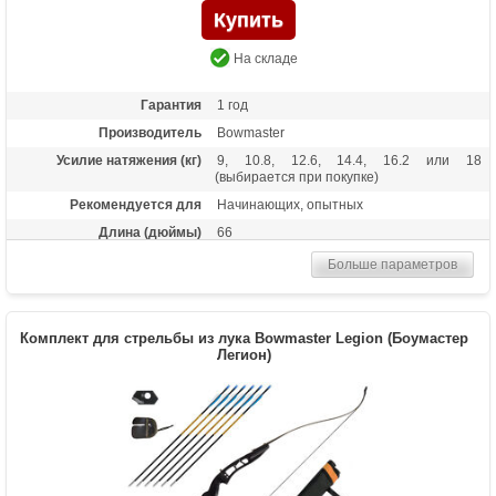
На складе
Гарантия
1 год
Производитель
Bowmaster
Усилие натяжения (кг)
9, 10.8, 12.6, 14.4, 16.2 или 18
(выбирается при покупке)
Рекомендуется для
Начинающих, опытных
Длина (дюймы)
66
Комплектация
Лук, пластиковая полочка, тетива В50,
Больше параметров
шестигранник
Масса (кг)
1,6
Материалы изделия
Рукоятка - алюминий, плечи - дерево с
Комплект для стрельбы из лука Bowmaster Legion (Боумастер
ламинатом
Легион)
Назначение
Развлечение, спорт
Особенности
Замки плечей - спортивный стандарт ILF