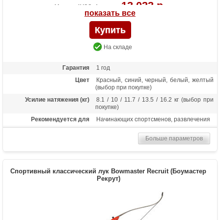
13 033 р.
Черный/22 фунта -
показать все
13 033 р.
Черный/30 фунтов -
13 033 р.
Черный/36 фунтов -
На складе
Гарантия
1 год
Цвет
Красный, синий, черный, белый, желтый
(выбор при покупке)
Усилие натяжения (кг)
8.1 / 10 / 11.7 / 13.5 / 16.2 кг (выбор при
покупке)
Рекомендуется для
Начинающих спортсменов, развлечения
Длина (дюймы)
68
Больше параметров
Комплектация
Рукоять, плечи, тетива, 2 полочки, 6
стрел Bowmaster, крага, напалечник,
чехол-сумка, колчан для стрел (текущий
цвет аксессуаров уточните у менеджера)
Спортивный классический лук Bowmaster Recruit (Боумастер
Масса (кг)
1.3
Рекрут)
Материалы изделия
Рукоятка - алюминий, плечи - дерево с
ламинатом
Назначение
Развлечение, спорт