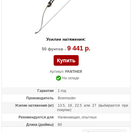
Усилие натяжения:
9 441 р.
50 фунтов -
Артикул:
PANTHER
На складе
Гарантия
1 год
Производитель
Bowmaster
Усилие натяжения (кг)
13.5, 18, 22.5 или 27 (выбирается при
покупке)
Рекомендуется для
Начинающих, опытных
Длина (дюймы)
60
Комплектация
Лук, пластиковая полочка, тетива В50,