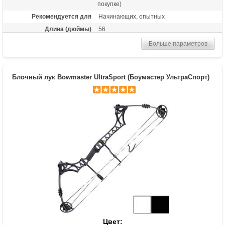
покупке)
Рекомендуется для
Начинающих, опытных
Длина (дюймы)
56
Комплектация
Лук, пластиковая полочка, тетива В50,
Больше параметров
шестигранники
Масса (кг)
1,05
Материалы изделия
Рукоятка - алюминий, плечи - дерево с
Блочный лук Bowmaster UltraSport (Боумастер УльтраСпорт)
ламинатом
Назначение
Развлечение, спорт
Цвет: