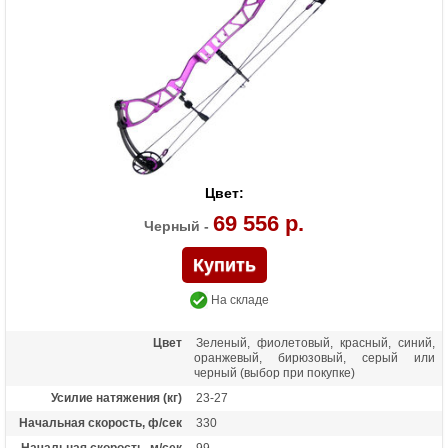
алюминий 7075-Т6, тетива - нить BCY-X
Назначение
Развлечение, спорт
Цвет:
69 556 р.
Черный -
На складе
Цвет
Зеленый, фиолетовый, красный, синий,
оранжевый, бирюзовый, серый или
черный (выбор при покупке)
Усилие натяжения (кг)
23-27
Начальная скорость, ф/сек
330
Начальная скорость, м/сек
99