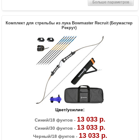
Комплектация
Рукоять, плечи, тетива, полочка, 6 стрел
Больше параметров
Bowmaster, крага, напалечник, чехол-
сумка, колчан для стрел (текущий цвет
аксессуаров уточните у менеджера)
Комплект для стрельбы из лука Bowmaster Recruit (Боумастер
Масса (кг)
1.3
Рекрут)
Материалы изделия
Рукоятка - алюминий, плечи - дерево с
ламинатом
Назначение
Развлечение, спорт
Особенности
Длина рукояти 23 дюйма
Цвет/усилие:
13 033 р.
Синий/18 фунтов -
13 033 р.
Синий/30 фунтов -
13 033 р.
Черный/18 фунтов -