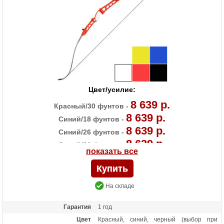
Особенности
Длина рукояти 23 дюйма
Цвет/усилие:
8 639 р.
Красный/30 фунтов -
8 639 р.
Синий/18 фунтов -
8 639 р.
Синий/26 фунтов -
8 639 р.
Синий/30 фунтов -
показать все
8 639 р.
Черный/18 фунтов -
8 639 р.
Черный/22 фунта -
8 639 р.
Черный/30 фунтов -
На складе
8 639 р.
Черный/36 фунтов -
Гарантия
1 год
Цвет
Красный, синий, черный (выбор при