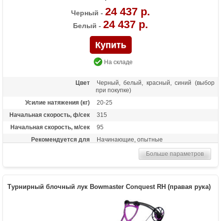
24 437 р.
Черный -
24 437 р.
Белый -
На складе
Цвет
Черный, белый, красный, синий (выбор
при покупке)
Усилие натяжения (кг)
20-25
Начальная скорость, ф/сек
315
Начальная скорость, м/сек
95
Рекомендуется для
Начинающие, опытные
Сброс усилия (%)
75
Больше параметров
Длина растяжки
25-30.5
Высота базы (дюймы)
7.1
Турнирный блочный лук Bowmaster Conquest RH (правая рука)
Расстояние между осями
40 дюймов
Масса (кг)
2.13
Материалы изделия
Рукоять - алюминий 6061-Т6, блоки -