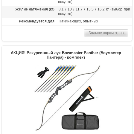
покупке)
Усилие натяжения (кг)
8.1 / 10 / 11.7 / 13.5 / 16.2 кг (выбор при
покупке)
Рекомендуется для
Начинающих, опытных
Длина (дюймы)
68
Больше параметров
Комплектация
Рукоять, плечи, шестигранники, тетива
Масса (кг)
1.3
Материалы изделия
Рукоятка - алюминий, плечи - дерево с
АКЦИЯ! Рекурсивный лук Bowmaster Panther (Боумастер
ламинатом
Пантера) - комплект
Назначение
Развлечение, спорт
Особенности
Длина рукояти 23 дюйма