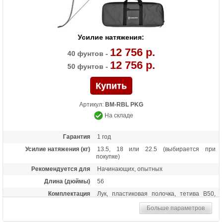
Усилие натяжения:
12 756 р.
40 фунтов -
12 756 р.
50 фунтов -
Артикул:
BM-RBL PKG
На складе
Гарантия
1 год
Усилие натяжения (кг)
13.5, 18 или 22.5 (выбирается при
покупке)
Рекомендуется для
Начинающих, опытных
Длина (дюймы)
56
Комплектация
Лук, пластиковая полочка, тетива В50,
шестигранники, чехол для лука, перчатка,
Больше параметров
колчан для стрел, 6 фибергласовых
стрел