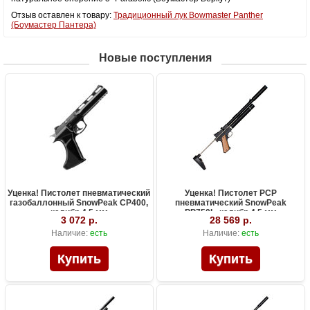
Отзыв оставлен к товару:
Традиционный лук Bowmaster Panther
(Боумастер Пантера)
Новые поступления
Уценка! Пистолет пневматический
Уценка! Пистолет PCP
газобаллонный SnowPeak CP400,
пневматический SnowPeak
калибр 4.5 мм
PP750L, калибр 4.5 мм
3 072 р.
28 569 р.
Наличие:
есть
Наличие:
есть