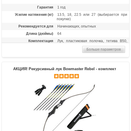
Гарантия
1 год
Усилие натяжения (кг)
13.5, 18, 22.5 или 27 (выбирается при
покупке)
Рекомендуется для
Начинающих, опытных
Длина (дюймы)
64
Комплектация
Лук, пластиковая полочка, тетива В50,
шестигранники, чехол для лука, перчатка,
Больше параметров
колчан для стрел, 6 карбоновых стрел
Масса (кг)
1,6
Материалы изделия
Рукоятка - алюминий, плечи - дерево с
АКЦИЯ! Рекурсивный лук Bowmaster Rebel - комплект
ламинатом
Назначение
Развлечение, спорт