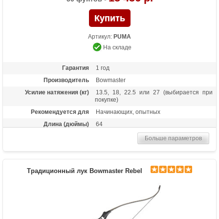
Артикул:
PUMA
На складе
Гарантия
1 год
Производитель
Bowmaster
Усилие натяжения (кг)
13.5, 18, 22.5 или 27 (выбирается при
покупке)
Рекомендуется для
Начинающих, опытных
Длина (дюймы)
64
Комплектация
Лук, пластиковая полочка, тетива В50,
Больше параметров
шестигранники
Масса (кг)
1,6
Материалы изделия
Рукоятка - алюминий, плечи - дерево с
Традиционный лук Bowmaster Rebel
ламинатом
Назначение
Развлечение, спорт