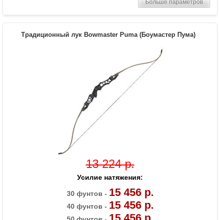
Больше параметров
шестигранники
Масса (кг)
1,3
Материалы изделия
Рукоятка - алюминий, плечи - дерево с
Традиционный лук Bowmaster Puma (Боумастер Пума)
ламинатом
Назначение
Развлечение, спорт
13 224 р.
Усилие натяжения:
15 456 р.
30 фунтов -
15 456 р.
40 фунтов -
15 456 р.
50 фунтов -