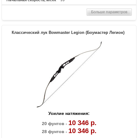
Рекомендуется для
Опытных
Больше параметров
Сброс усилия (%)
75
Длина растяжки
26.5-30.5
Высота базы (дюймы)
7.5
Классический лук Bowmaster Legion (Боумастер Легион)
Расстояние между осями
38 дюймов
Масса (кг)
2.16
Материалы изделия
Рукоять - алюминий 6061-Т6, блоки -
алюминий 7075-Т6, тетива - нить BCY-X
Назначение
Спорт, развлечение
Усилие натяжения:
10 346 р.
20 фунтов -
10 346 р.
28 фунтов -