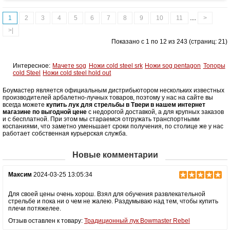
Масса (кг)
1,05
1
2
3
4
5
6
7
8
9
10
11
....
>
Материалы изделия
Рукоятка - алюминий, плечи - дерево с
ламинатом
>|
Назначение
Развлечение, спорт
Показано с 1 по 12 из 243 (страниц: 21)
Интересное:
Мачете sog
Ножи cold steel srk
Ножи sog pentagon
Топоры
cold Steel
Ножи cold steel hold out
Боумастер является официальным дистрибьютором нескольких известных
производителей арбалетно-лучных товаров, поэтому у нас на сайте вы
всегда можете
купить лук для стрельбы в Твери в нашем интернет
магазине по выгодной цене
с недорогой доставкой, а для крупных заказов
и с бесплатной. При этом мы стараемся отгружать транспортными
коспаниями, что заметно уменьшает сроки получения, по столице же у нас
работает собственная курьерская служба.
Новые комментарии
Максим
2024-03-25 13:05:34
Для своей цены очень хорош. Взял для обучения развлекательной
стрельбе и пока ни о чем не жалею. Раздумываю над тем, чтобы купить
плечи потяжелее.
Отзыв оставлен к товару:
Традиционный лук Bowmaster Rebel