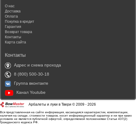
О нас
Доставка
Оплата
Покупка в кредит
Гарантия
Возврат товара
Контакты
Карта сайта
Контакты
Адрес и схема прохода
8 (800) 500-30-18
Группа вконтакте
Канал Youtube
Арбалеты и луки в Твери © 2009 - 2026
Вся представленная на сайте информация, касающаяся характеристик, комплектации,
наличия на складе, стоимости товаров, носит информационный характер и ни при каких
условиях не является публичной офертой, определяемой положениями Статьи 437(2)
Гражданского кодекса РФ.