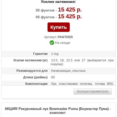
Усилие натяжения:
15 425 р.
30 фунтов -
15 425 р.
40 фунтов -
Артикул:
PANTHER
На складе
Гарантия
1 год
Усилие натяжения (кг)
13.5, 18, 22.5 или 27 (выбирается при
покупке)
Рекомендуется для
Начинающих, опытных
Длина (дюймы)
60
Комплектация
Лук, пластиковая полочка, тетива В50,
шестигранники, чехол для лука, перчатка,
Больше параметров
колчан для стрел, 6 карбоновых стрел
Масса (кг)
1,3
Материалы изделия
Рукоятка - алюминий, плечи - дерево с
АКЦИЯ! Рекурсивный лук Bowmaster Puma (Боумастер Пума) -
ламинатом
комплект
Назначение
Развлечение, спорт