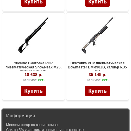
Уценка! Винтовка PCP
Винтовка PCP пневматическая
пневматическая SnowPeak M25,
Bowmaster BMR902B, калибр 6.35
калибр 6.35 мм
мм
18 638 р.
35 145 р.
Наличие:
есть
Наличие:
есть
Информация
Меняем товар на ваши отзывы
Скидка 5% участникам наших групп в соцсетях