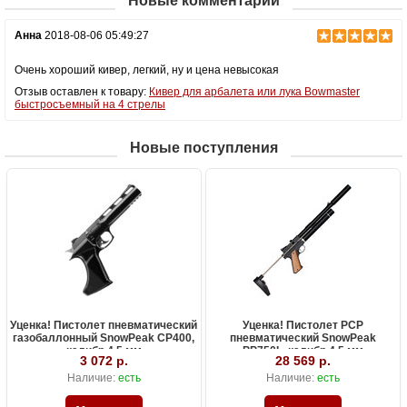
Новые комментарии
Анна
2018-08-06 05:49:27
Очень хороший кивер, легкий, ну и цена невысокая
Отзыв оставлен к товару:
Кивер для арбалета или лука Bowmaster
быстросъемный на 4 стрелы
Новые поступления
Уценка! Пистолет пневматический
Уценка! Пистолет PCP
газобаллонный SnowPeak CP400,
пневматический SnowPeak
калибр 4.5 мм
PP750L, калибр 4.5 мм
3 072 р.
28 569 р.
Наличие:
есть
Наличие:
есть