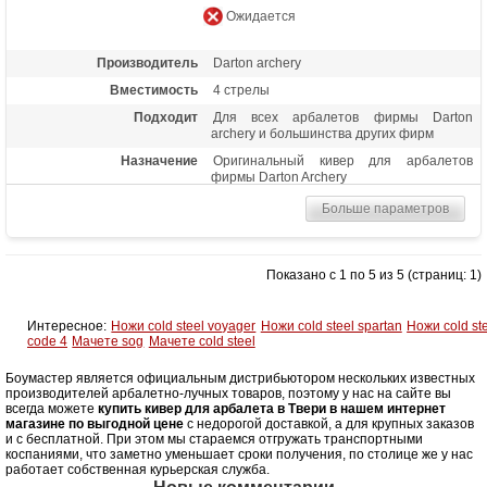
Ожидается
Производитель
Darton archery
Вместимость
4 стрелы
Подходит
Для всех арбалетов фирмы Darton
archery и большинства других фирм
Назначение
Оригинальный кивер для арбалетов
фирмы Darton Archery
Больше параметров
Показано с 1 по 5 из 5 (страниц: 1)
Интересное:
Ножи cold steel voyager
Ножи cold steel spartan
Ножи cold st
code 4
Мачете sog
Мачете cold steel
Боумастер является официальным дистрибьютором нескольких известных
производителей арбалетно-лучных товаров, поэтому у нас на сайте вы
всегда можете
купить кивер для арбалета в Твери в нашем интернет
магазине по выгодной цене
с недорогой доставкой, а для крупных заказов
и с бесплатной. При этом мы стараемся отгружать транспортными
коспаниями, что заметно уменьшает сроки получения, по столице же у нас
работает собственная курьерская служба.