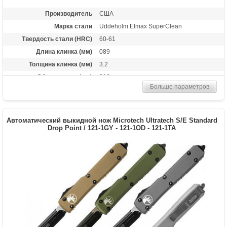
Производитель
США
Марка стали
Uddeholm Elmax SuperClean
Твердость стали (HRC)
60-61
Длина клинка (мм)
089
Толщина клинка (мм)
3.2
Общая длина (мм)
213
Больше параметров
Материал рукоятки
Анодированный алюминиевый сплав
(6061 T-6 Aluminium)
Длина в сложенном
124
состоянии
Автоматический выкидной нож Microtech Ultratech S/E Standard
Drop Point / 121-1GY - 121-1OD - 121-1TA
Тип замка
Out-the-Front Double Auto
Покрытие
Stonewash
Вес (гр)
122
Комплектация
Нейлоновый чехол
Особенности
Стеклобой