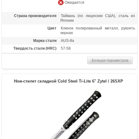
Ожидается
Страна производителя
Тайвань (по лицензии США), сталь из
Японии
Цвет
Клинок полированный металл, рукоять
черная
Марка стали
AUS-8a
Твердость стали (HRC)
57-58
Длина клинка (мм)
102
Больше параметров
Толщина клинка (мм)
2.5
Общая длина (мм)
222
Материал рукоятки
Zytel (полиамидный стеклопластик)
Нож-стилет складной Cold Steel Ti-Lite 6" Zytel / 26SXP
Тип замка
Liner Lock
Вес (гр)
99
Назначение
Нож для повседневного ношения,
универсальный нож, нож для
самообороны
Особенности
Самораскрытие за край кармана, клипса-
зажим не переставляется под левшу