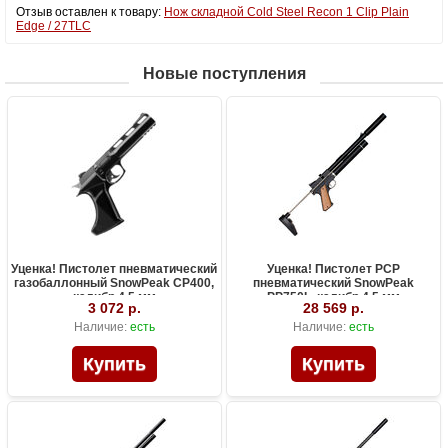
Отзыв оставлен к товару:
Нож складной Cold Steel Recon 1 Clip Plain
Edge / 27TLC
Новые поступления
Уценка! Пистолет пневматический
Уценка! Пистолет PCP
газобаллонный SnowPeak CP400,
пневматический SnowPeak
калибр 4.5 мм
PP750L, калибр 4.5 мм
3 072 р.
28 569 р.
Наличие:
есть
Наличие:
есть